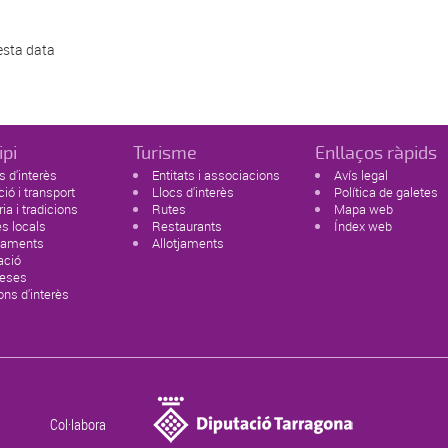
esta data
ipi
Turisme
Enllaços ràpids
 d'interès
Entitats i associacions
Avís legal
ció i transport
Llocs d'interès
Política de galetes
ria i tradicions
Rutes
Mapa web
s locals
Restaurants
Índex web
paments
Allotjaments
ació
eses
ons d'interès
Col·labora