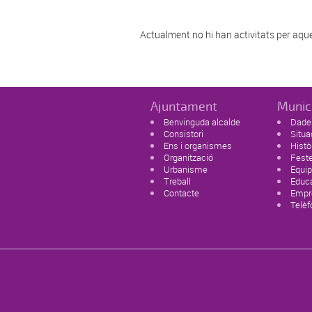
Actualment no hi han activitats per aqu
Ajuntament
Munic
Benvinguda alcalde
Dades
Consistori
Situa
Ens i organismes
Histò
Organització
Feste
Urbanisme
Equi
Treball
Educ
Contacte
Empr
Telèf