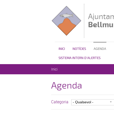
Vés al contingut
Ajunta
Bellmun
INICI
NOTÍCIES
AGENDA
SISTEMA INTERN D'ALERTES
Esteu aquí
Inici
Agenda
Categoria