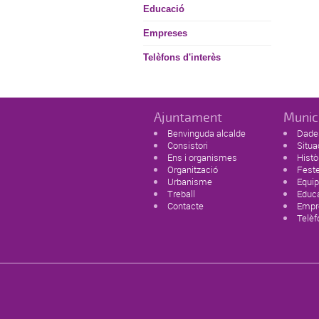
Educació
Empreses
Telèfons d'interès
Ajuntament
Munic
Benvinguda alcalde
Dades
Consistori
Situa
Ens i organismes
Histò
Organització
Feste
Urbanisme
Equi
Treball
Educ
Contacte
Empr
Telèf