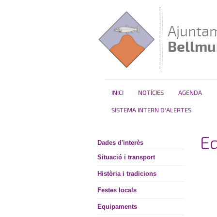
Vés al contingut
Ajunta
Bellmun
INICI
NOTÍCIES
AGENDA
SISTEMA INTERN D'ALERTES
E
Dades d'interès
Situació i transport
Història i tradicions
Festes locals
Equipaments