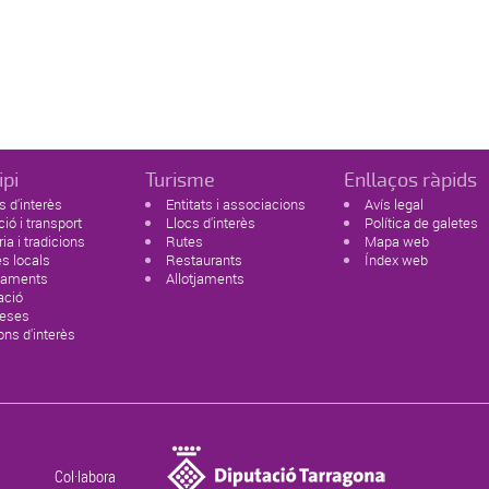
ipi
Turisme
Enllaços ràpids
 d'interès
Entitats i associacions
Avís legal
ció i transport
Llocs d'interès
Política de galetes
ria i tradicions
Rutes
Mapa web
s locals
Restaurants
Índex web
paments
Allotjaments
ació
eses
ons d'interès
Col·labora