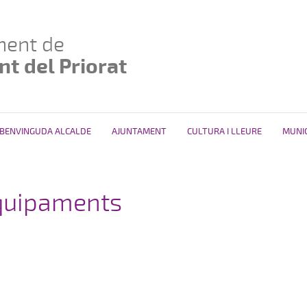
ment de
t del Priorat
BENVINGUDA ALCALDE
AJUNTAMENT
CULTURA I LLEURE
MUNIC
quipaments