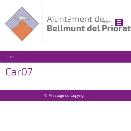
Vés al contingut
Ajuntament de
Menu
Bellmunt del Priorat
Esteu aquí
Inici
Car07
© Missatge de Copyright