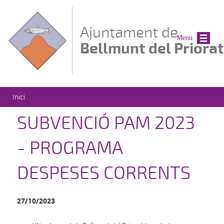
Vés al contingut
Ajuntament de
Menu
Bellmunt del Priorat
Esteu aquí
Inici
SUBVENCIÓ PAM 2023
- PROGRAMA
DESPESES CORRENTS
27/10/2023